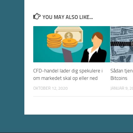
YOU MAY ALSO LIKE...
CFD-handel lader dig spekulere i
Sådan tjen
om markedet skal op eller ned
Bitcoins
OKTOBER 12, 2020
JANUAR 9, 2