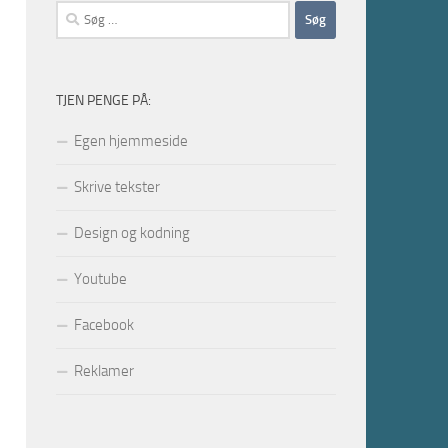
Søg
efter:
TJEN PENGE PÅ:
Egen hjemmeside
Skrive tekster
Design og kodning
Youtube
Facebook
Reklamer