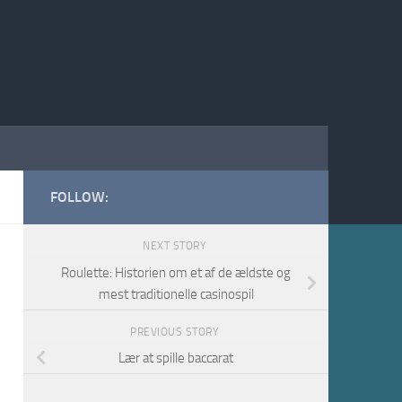
FOLLOW:
NEXT STORY
Roulette: Historien om et af de ældste og
mest traditionelle casinospil
PREVIOUS STORY
Lær at spille baccarat