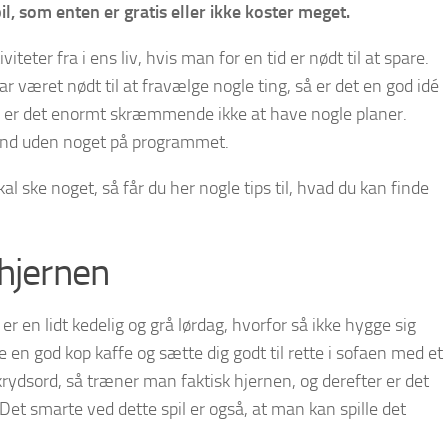
l, som enten er gratis eller ikke koster meget.
teter fra i ens liv, hvis man for en tid er nødt til at spare.
været nødt til at fravælge nogle ting, så er det en god idé
er er det enormt skræmmende ikke at have nogle planer.
end uden noget på programmet.
al ske noget, så får du her nogle tips til, hvad du kan finde
 hjernen
 er en lidt kedelig og grå lørdag, hvorfor så ikke hygge sig
e en god kop kaffe og sætte dig godt til rette i sofaen med et
krydsord, så træner man faktisk hjernen, og derefter er det
et smarte ved dette spil er også, at man kan spille det