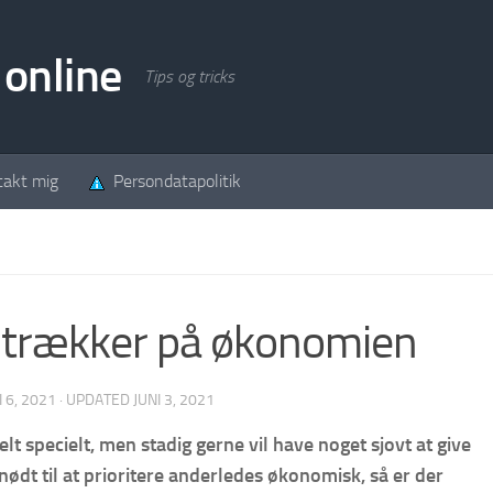
online
Tips og tricks
takt mig
Persondatapolitik
ke trækker på økonomien
I 6, 2021
· UPDATED
JUNI 3, 2021
elt specielt, men stadig gerne vil have noget sjovt at give
nødt til at prioritere anderledes økonomisk, så er der