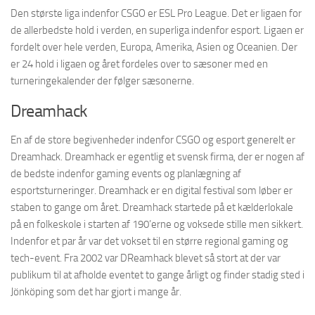
Den største liga indenfor CSGO er ESL Pro League. Det er ligaen for
de allerbedste hold i verden, en superliga indenfor esport. Ligaen er
fordelt over hele verden, Europa, Amerika, Asien og Oceanien. Der
er 24 hold i ligaen og året fordeles over to sæsoner med en
turneringekalender der følger sæsonerne.
Dreamhack
En af de store begivenheder indenfor CSGO og esport generelt er
Dreamhack. Dreamhack er egentlig et svensk firma, der er nogen af
de bedste indenfor gaming events og planlægning af
esportsturneringer. Dreamhack er en digital festival som løber er
staben to gange om året. Dreamhack startede på et kælderlokale
på en folkeskole i starten af 190’erne og voksede stille men sikkert.
Indenfor et par år var det vokset til en større regional gaming og
tech-event. Fra 2002 var DReamhack blevet så stort at der var
publikum til at afholde eventet to gange årligt og finder stadig sted i
Jönköping som det har gjort i mange år.