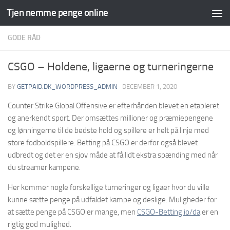
Tjen nemme penge online
Skip to content
GODE RÅD
CSGO – Holdene, ligaerne og turneringerne
BY
GETPAID.DK_WORDPRESS_ADMIN
·
DECEMBER 1, 2020
Counter Strike Global Offensive er efterhånden blevet en etableret
og anerkendt sport. Der omsættes millioner og præmiepengene
og lønningerne til de bedste hold og spillere er helt på linje med
store fodboldspillere. Betting på CSGO er derfor også blevet
udbredt og det er en sjov måde at få lidt ekstra spænding med når
du streamer kampene.
Her kommer nogle forskellige turneringer og ligaer hvor du ville
kunne sætte penge på udfaldet kampe og deslige. Muligheder for
at sætte penge på CSGO er mange, men
CSGO-Betting.io/da
er en
rigtig god mulighed.