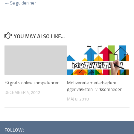
»» Se guiden her
YOU MAY ALSO LIKE...
Få gratis online kompetencer
Motiverede medarbejdere
øger væksten i virksomheden
DECEMBER 4, 2012
MAJ 8, 2018
FOLLOW: