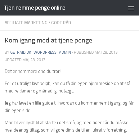
Tjen nemme penge online
Skip to content
AFFILIATE MARKETING
/
GODE RÅD
Kom igang med at tjene penge
BY
GETPAID.DK_WORDPRESS_ADMIN
· PUBLISHED
MAJ 28, 2013
·
UPDATED
MAJ 28, 2013
Det er nemmere end du tror!
For et utroligt lavt beløb, kan du få din egen hjemmeside op at stå
med reklamer og månedlig indtægt.
Jeg har lavet en lille guide til hvordan du kommer nemt igang, og får
din egen side.
Man bliver nødt til at starte i det små, og med tiden får du måske
nye ideer og tiltag, som vil gøre din side til en lukrativ forretning.