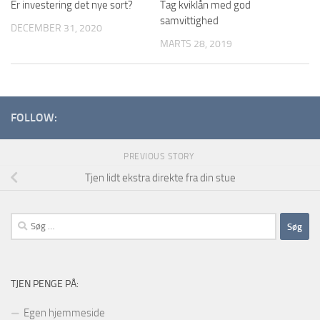
Er investering det nye sort?
Tag kviklån med god
samvittighed
DECEMBER 31, 2020
MARTS 28, 2019
FOLLOW:
PREVIOUS STORY
Tjen lidt ekstra direkte fra din stue
Søg
efter:
TJEN PENGE PÅ:
Egen hjemmeside