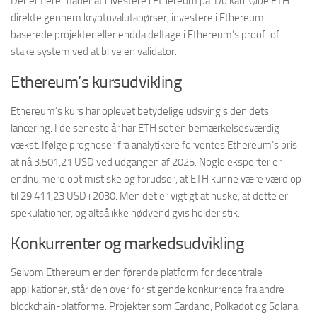
Der er flere måder at investere i Ethereum på. Du kan købe ETH
direkte gennem kryptovalutabørser, investere i Ethereum-
baserede projekter eller endda deltage i Ethereum’s proof-of-
stake system ved at blive en validator.
Ethereum’s kursudvikling
Ethereum’s kurs har oplevet betydelige udsving siden dets
lancering. I de seneste år har ETH set en bemærkelsesværdig
vækst. Ifølge prognoser fra analytikere forventes Ethereum’s pris
at nå 3.501,21 USD ved udgangen af 2025. Nogle eksperter er
endnu mere optimistiske og forudser, at ETH kunne være værd op
til 29.411,23 USD i 2030. Men det er vigtigt at huske, at dette er
spekulationer, og altså ikke nødvendigvis holder stik.
Konkurrenter og markedsudvikling
Selvom Ethereum er den førende platform for decentrale
applikationer, står den over for stigende konkurrence fra andre
blockchain-platforme. Projekter som Cardano, Polkadot og Solana