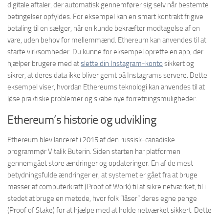
digitale aftaler, der automatisk gennemfører sig selv når bestemte
betingelser opfyldes. For eksempel kan en smart kontrakt frigive
betaling til en sælger, når en kunde bekræfter modtagelse af en
vare, uden behov for mellemmænd. Ethereum kan anvendes til at
starte virksomheder. Du kunne for eksempel oprette en app, der
hjælper brugere med at
slette din Instagram-konto
sikkert og
sikrer, at deres data ikke bliver gemt på Instagrams servere. Dette
eksempel viser, hvordan Ethereums teknologi kan anvendes til at
løse praktiske problemer og skabe nye forretningsmuligheder.
Ethereum’s historie og udvikling
Ethereum blev lanceret i 2015 af den russisk-canadiske
programmør Vitalik Buterin. Siden starten har platformen
gennemgået store ændringer og opdateringer. En af de mest
betydningsfulde ændringer er, at systemet er gået fra at bruge
masser af computerkraft (Proof of Work) til at sikre netværket, til i
stedet at bruge en metode, hvor folk “låser” deres egne penge
(Proof of Stake) for at hjælpe med at holde netværket sikkert. Dette