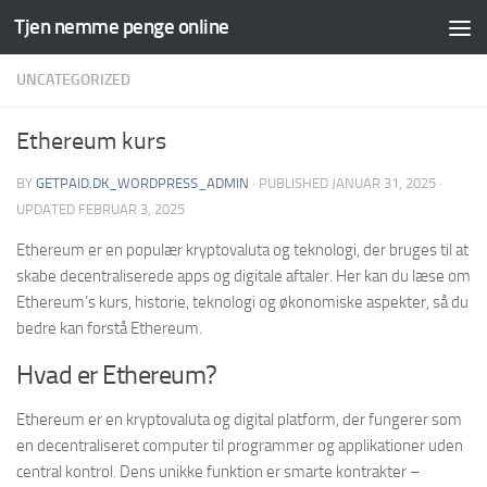
Tjen nemme penge online
Skip to content
UNCATEGORIZED
Ethereum kurs
BY
GETPAID.DK_WORDPRESS_ADMIN
· PUBLISHED
JANUAR 31, 2025
·
UPDATED
FEBRUAR 3, 2025
Ethereum er en populær kryptovaluta og teknologi, der bruges til at
skabe decentraliserede apps og digitale aftaler. Her kan du læse om
Ethereum’s kurs, historie, teknologi og økonomiske aspekter, så du
bedre kan forstå Ethereum.
Hvad er Ethereum?
Ethereum er en kryptovaluta og digital platform, der fungerer som
en decentraliseret computer til programmer og applikationer uden
central kontrol. Dens unikke funktion er smarte kontrakter –