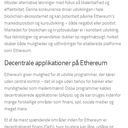
tilbyder alternative løsninger med fokus på skalerbarhed og
effektivitet. Denne konkurrence driver udviklingen i hele
blockchain-økosystemet og kan potentielt påvirke Ethereum’s
markedsposition og kursudvikling – både negativt eller positivt.
Markedet for blockchain og kryptovalutaer er i konstant udvikling.
Nye teknologier og anvendelser dukker op regelmæssigt, hvilket
skaber både muligheder og udfordringer for etablerede platforme
som Ethereum.
Decentrale applikationer på Ethereum
Ethereum giver mulighed for at udvikle programmer, der kører
uden central kontrol – det vil sige uden behov for banker eller
myndigheder som mellemmænd. Disse programmer kaldes
decentraliserede applikationer (dApps), og de kan bruges indenfor
mange forskellige områder som finans, spil, sociale medier og
meget mere.
Et af de mest spændende områder inden for Ethereum er
decentraliseret finans (DeFi), hvor brugere kan låne, udlåne og