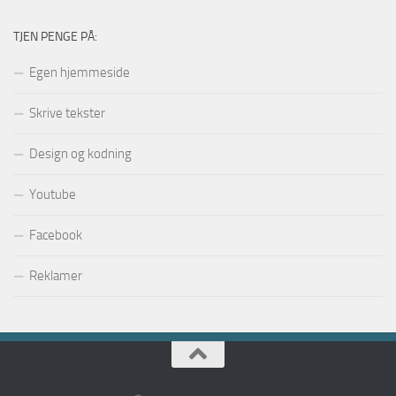
TJEN PENGE PÅ:
Egen hjemmeside
Skrive tekster
Design og kodning
Youtube
Facebook
Reklamer