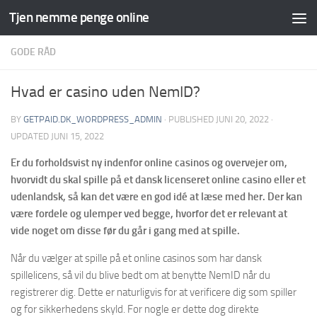
Tjen nemme penge online
Skip to content
GODE RÅD
Hvad er casino uden NemID?
BY
GETPAID.DK_WORDPRESS_ADMIN
· PUBLISHED
JUNI 20, 2022
·
UPDATED
JUNI 15, 2022
Er du forholdsvist ny indenfor online casinos og overvejer om,
hvorvidt du skal spille på et dansk licenseret online casino eller et
udenlandsk, så kan det være en god idé at læse med her. Der kan
være fordele og ulemper ved begge, hvorfor det er relevant at
vide noget om disse før du går i gang med at spille.
Når du vælger at spille på et online casinos som har dansk
spillelicens, så vil du blive bedt om at benytte NemID når du
registrerer dig. Dette er naturligvis for at verificere dig som spiller
og for sikkerhedens skyld. For nogle er dette dog direkte