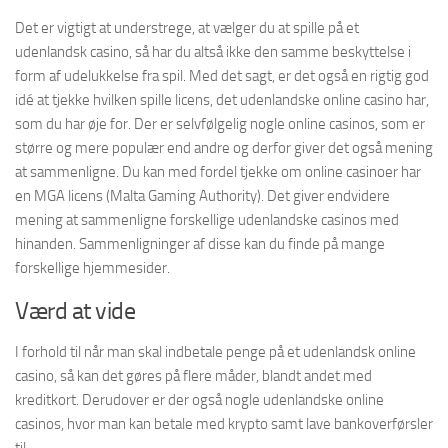
Det er vigtigt at understrege, at vælger du at spille på et
udenlandsk casino, så har du altså ikke den samme beskyttelse i
form af udelukkelse fra spil. Med det sagt, er det også en rigtig god
idé at tjekke hvilken spille licens, det udenlandske online casino har,
som du har øje for. Der er selvfølgelig nogle online casinos, som er
større og mere populær end andre og derfor giver det også mening
at sammenligne. Du kan med fordel tjekke om online casinoer har
en MGA licens (Malta Gaming Authority). Det giver endvidere
mening at sammenligne forskellige udenlandske casinos med
hinanden. Sammenligninger af disse kan du finde på mange
forskellige hjemmesider.
Værd at vide
I forhold til når man skal indbetale penge på et udenlandsk online
casino, så kan det gøres på flere måder, blandt andet med
kreditkort. Derudover er der også nogle udenlandske online
casinos, hvor man kan betale med krypto samt lave bankoverførsler