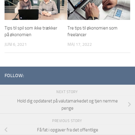
Tips til spil som ikke trækker
Tre tips til økonomien som
på økonomien
freelancer
JUNI 6, 2021
MAJ 17, 2022
FOLLOW:
NEXT STORY
Hold dig opdateret på valutamarkedet og tjen nemme
penge
PREVIOUS STORY
Få fat i opgaver fra det offentlige