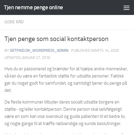
Tjen nemme penge online
Skip to content
GODE RÅD
Tjen penge som social kontaktperson
BY
GETPAID.DK_WORDPRESS_ADMIN
· PUBLISHED
MARTS 14, 2020
·
UPDATED
JANUAR 27, 2016
Hvis du er passioneret og brænder for at hjælpe andre mennesker,
så kan du være en fantastisk støtte for udsatte personer. Faktisk
gør du noget godt for samfundet, og samtidigt tjener du penge på
det.
De fleste kommuner tilbyder deres socialt udsatte borgere en
støtte- og/eller kontaktperson. Denne person skal selvfølgeligt
være en som kan vise overskud og guide patienten til et bedre liv,
og nogle gange til at træffe nødvendige og sunde beslutninger.