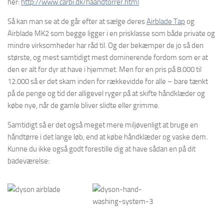
her:
http://www.carbi.dk/haandtorrer.html
Så kan man se at de går efter at sælge deres
Airblade Tap
og
Airblade MK2 som begge ligger i en prisklasse som både private og
mindre virksomheder har råd til. Og der bekæmper de jo så den
største, og mest samtidigt mest dominerende fordom som er at
den er alt for dyr at have i hjemmet. Men for en pris på 8.000 til
12.000 så er det skam inden for rækkevidde for alle – bare tænkt
på de penge og tid der alligevel ryger på at skifte håndklæder og
købe nye, når de gamle bliver slidte eller grimme.
Samtidigt så er det også meget mere miljøvenligt at bruge en
håndtørre i det lange løb, end at købe håndklæder og vaske dem.
Kunne du ikke også godt forestille dig at have sådan en på dit
badeværelse: