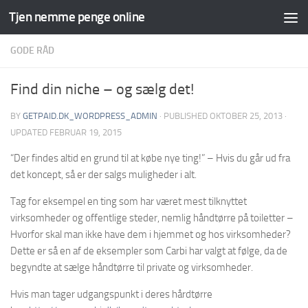
Tjen nemme penge online
Skip to content
GODE RÅD
Find din niche – og sælg det!
BY
GETPAID.DK_WORDPRESS_ADMIN
· PUBLISHED
OKTOBER 25, 2013
·
UPDATED
FEBRUAR 19, 2015
“Der findes altid en grund til at købe nye ting!” – Hvis du går ud fra
det koncept, så er der salgs muligheder i alt.
Tag for eksempel en ting som har været mest tilknyttet
virksomheder og offentlige steder, nemlig håndtørre på toiletter –
Hvorfor skal man ikke have dem i hjemmet og hos virksomheder?
Dette er så en af de eksempler som Carbi har valgt at følge, da de
begyndte at sælge håndtørre til private og virksomheder.
Hvis man tager udgangspunkt i deres hårdtørre