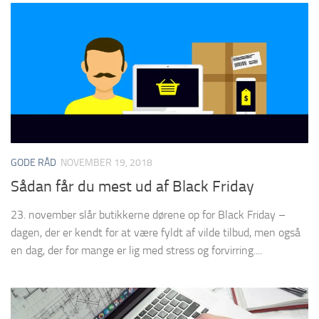
GODE RÅD
NOVEMBER 19, 2018
Sådan får du mest ud af Black Friday
23. november slår butikkerne dørene op for Black Friday –
dagen, der er kendt for at være fyldt af vilde tilbud, men også
en dag, der for mange er lig med stress og forvirring....