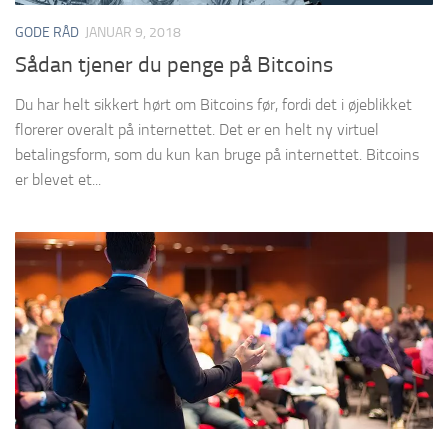
GODE RÅD
JANUAR 9, 2018
Sådan tjener du penge på Bitcoins
Du har helt sikkert hørt om Bitcoins før, fordi det i øjeblikket
florerer overalt på internettet. Det er en helt ny virtuel
betalingsform, som du kun kan bruge på internettet. Bitcoins
er blevet et...