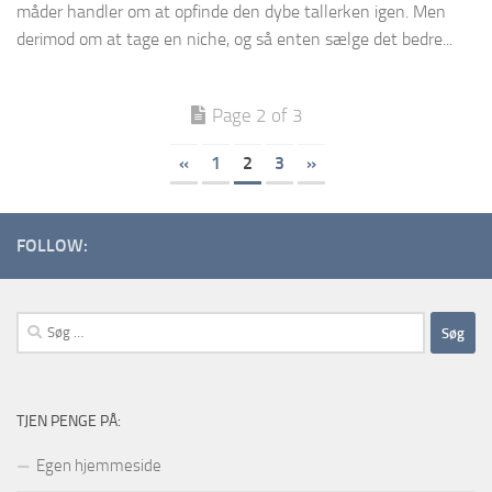
måder handler om at opfinde den dybe tallerken igen. Men
derimod om at tage en niche, og så enten sælge det bedre...
Page 2 of 3
«
1
2
3
»
FOLLOW:
Søg
efter:
TJEN PENGE PÅ:
Egen hjemmeside