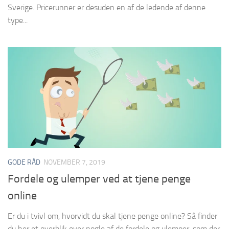
Sverige. Pricerunner er desuden en af de ledende af denne
type...
GODE RÅD
NOVEMBER 7, 2019
Fordele og ulemper ved at tjene penge
online
Er du i tvivl om, hvorvidt du skal tjene penge online? Så finder
du her et overblik over nogle af de fordele og ulemper, som der