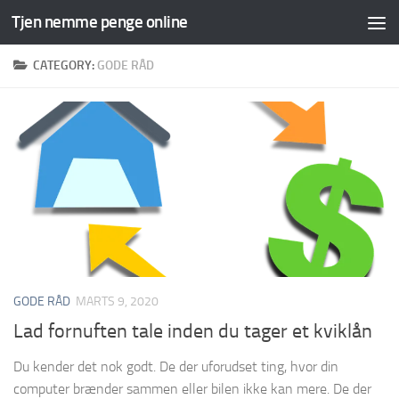
Tjen nemme penge online
Skip to content
CATEGORY:
GODE RÅD
GODE RÅD
MARTS 9, 2020
Lad fornuften tale inden du tager et kviklån
Du kender det nok godt. De der uforudset ting, hvor din
computer brænder sammen eller bilen ikke kan mere. De der