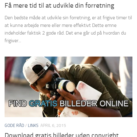
Få mere tid til at udvikle din forretning
Den bedste måde at udvikle sin forretning, er at frigive timer til
at kunne arbejde mere eller mere effektivt Dette emne
indeholder faktisk 2 gode råd. Det ene går ud på hvordan du
frigiver...
GODE RÅD
/
LINKS
APRIL 6, 2015
Download gratis billeder uden copyright